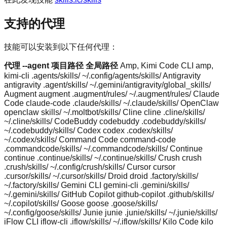
支持的代理
技能可以安装到以下任何代理：
代理
--agent
项目路径
全局路径
Amp, Kimi Code CLI amp,
kimi-cli .agents/skills/ ~/.config/agents/skills/ Antigravity
antigravity .agent/skills/ ~/.gemini/antigravity/global_skills/
Augment augment .augment/rules/ ~/.augment/rules/ Claude
Code claude-code .claude/skills/ ~/.claude/skills/ OpenClaw
openclaw skills/ ~/.moltbot/skills/ Cline cline .cline/skills/
~/.cline/skills/ CodeBuddy codebuddy .codebuddy/skills/
~/.codebuddy/skills/ Codex codex .codex/skills/
~/.codex/skills/ Command Code command-code
.commandcode/skills/ ~/.commandcode/skills/ Continue
continue .continue/skills/ ~/.continue/skills/ Crush crush
.crush/skills/ ~/.config/crush/skills/ Cursor cursor
.cursor/skills/ ~/.cursor/skills/ Droid droid .factory/skills/
~/.factory/skills/ Gemini CLI gemini-cli .gemini/skills/
~/.gemini/skills/ GitHub Copilot github-copilot .github/skills/
~/.copilot/skills/ Goose goose .goose/skills/
~/.config/goose/skills/ Junie junie .junie/skills/ ~/.junie/skills/
iFlow CLI iflow-cli .iflow/skills/ ~/.iflow/skills/ Kilo Code kilo