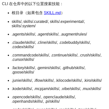
CLI 在仓库中的以下位置搜索技能：
根目录（如果包含
SKILL.md
）
skills/, skills/.curated/, skills/.experimental/,
skills/.system/
.agents/skills/, .agent/skills/, .augment/rules/
.claude/skills/, .cline/skills/, .codebuddy/skills/,
.codex/skills/
.commandcode/skills/, .continue/skills/, .crush/skills/,
.cursor/skills/
.factory/skills/, .gemini/skills/, .github/skills/,
.goose/skills/
.junie/skills/, .iflow/skills/, .kilocode/skills/, .kiro/skills/
.kode/skills/, .mcpjam/skills/, .vibe/skills/, .mux/skills/
.opencode/skills/, .openclaude/skills/,
.openhands/skills/, .pi/skills/