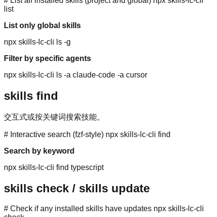
# List all installed skills (project and global) npx skills-lc-cli
list
List only global skills
npx skills-lc-cli ls -g
Filter by specific agents
npx skills-lc-cli ls -a claude-code -a cursor
skills find
交互式或按关键词搜索技能。
# Interactive search (fzf-style) npx skills-lc-cli find
Search by keyword
npx skills-lc-cli find typescript
skills check / skills update
# Check if any installed skills have updates npx skills-lc-cli