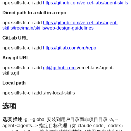
npx skills-lc-cli add
https://github.com/vercel-labs/agent-skills
Direct path to a skill in a repo
npx skills-lc-cli add
https://github.com/vercel-labs/agent-
skills/tree/main/skills/web-design-guidelines
GitLab URL
npx skills-lc-cli add
https://gitlab.com/org/repo
Any git URL
npx skills-lc-cli add
git@github.com:
vercel-labs/agent-
skills.git
Local path
npx skills-lc-cli add ./my-local-skills
选项
选项
描述
-g, --global 安装到用户目录而非项目目录 -a, --
agent <agents...> 指定目标代理（如 claude-code、codex） -