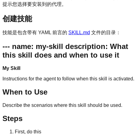
提示您选择要安装到的代理。
创建技能
技能是包含带有 YAML 前言的
SKILL.md
文件的目录：
--- name: my-skill description: What
this skill does and when to use it
My Skill
Instructions for the agent to follow when this skill is activated.
When to Use
Describe the scenarios where this skill should be used.
Steps
First, do this