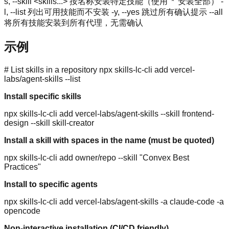
s, --skill <skills...> 按名称安装特定技能（使用 '*' 安装全部） -
l, --list 列出可用技能而不安装 -y, --yes 跳过所有确认提示 --all
将所有技能安装到所有代理，无需确认
示例
# List skills in a repository npx skills-lc-cli add vercel-
labs/agent-skills --list
Install specific skills
npx skills-lc-cli add vercel-labs/agent-skills --skill frontend-
design --skill skill-creator
Install a skill with spaces in the name (must be quoted)
npx skills-lc-cli add owner/repo --skill "Convex Best
Practices"
Install to specific agents
npx skills-lc-cli add vercel-labs/agent-skills -a claude-code -a
opencode
Non-interactive installation (CI/CD friendly)