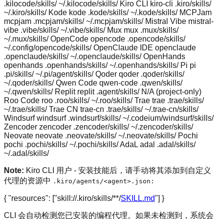
.kilocode/skills/ ~/.kilocode/skills/ Kiro CLI kiro-cli .kiro/skills/
~/.kiro/skills/ Kode kode .kode/skills/ ~/.kode/skills/ MCPJam
mcpjam .mcpjam/skills/ ~/.mcpjam/skills/ Mistral Vibe mistral-
vibe .vibe/skills/ ~/.vibe/skills/ Mux mux .mux/skills/
~/.mux/skills/ OpenCode opencode .opencode/skills/
~/.config/opencode/skills/ OpenClaude IDE openclaude
.openclaude/skills/ ~/.openclaude/skills/ OpenHands
openhands .openhands/skills/ ~/.openhands/skills/ Pi pi
.pi/skills/ ~/.pi/agent/skills/ Qoder qoder .qoder/skills/
~/.qoder/skills/ Qwen Code qwen-code .qwen/skills/
~/.qwen/skills/ Replit replit .agent/skills/ N/A (project-only)
Roo Code roo .roo/skills/ ~/.roo/skills/ Trae trae .trae/skills/
~/.trae/skills/ Trae CN trae-cn .trae/skills/ ~/.trae-cn/skills/
Windsurf windsurf .windsurf/skills/ ~/.codeium/windsurf/skills/
Zencoder zencoder .zencoder/skills/ ~/.zencoder/skills/
Neovate neovate .neovate/skills/ ~/.neovate/skills/ Pochi
pochi .pochi/skills/ ~/.pochi/skills/ AdaL adal .adal/skills/
~/.adal/skills/
Note:
Kiro CLI 用户 - 安装技能后，请手动将其添加到自定义
代理的资源中
.kiro/agents/<agent>.json:
{ "resources": ["skill://.kiro/skills/**/
SKILL.md
"] }
CLI 会自动检测您已安装的编程代理。如果未检测到，系统会