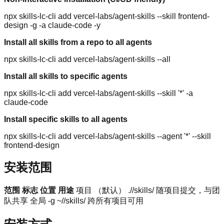
npx skills-lc-cli add vercel-labs/agent-skills --skill frontend-
design -g -a claude-code -y
Install all skills from a repo to all agents
npx skills-lc-cli add vercel-labs/agent-skills --all
Install all skills to specific agents
npx skills-lc-cli add vercel-labs/agent-skills --skill '*' -a
claude-code
Install specific skills to all agents
npx skills-lc-cli add vercel-labs/agent-skills --agent '*' --skill
frontend-design
安装范围
范围
标志
位置
用途
项目 （默认） .//skills/ 随项目提交，与团
队共享 全局 -g ~//skills/ 跨所有项目可用