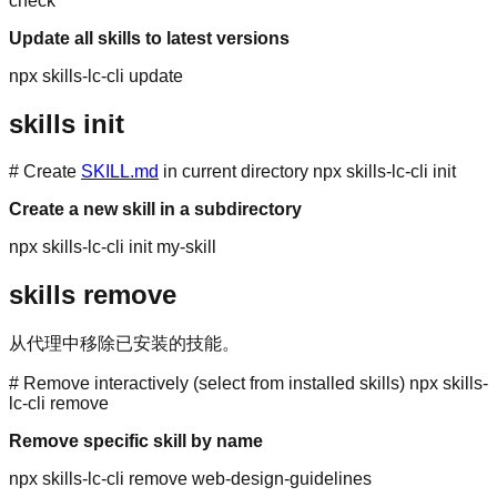
check
Update all skills to latest versions
npx skills-lc-cli update
skills init
# Create
SKILL.md
in current directory npx skills-lc-cli init
Create a new skill in a subdirectory
npx skills-lc-cli init my-skill
skills remove
从代理中移除已安装的技能。
# Remove interactively (select from installed skills) npx skills-
lc-cli remove
Remove specific skill by name
npx skills-lc-cli remove web-design-guidelines